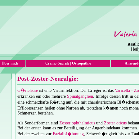
staatl
Heil
Über mich
Cranio-Sacrale
|
Osteopathie
Anwendu
Post-Zoster-Neuralgie:
G�rtelrose
ist eine Virusinfektion. Der Erreger ist das
Varicella - Zo
erkranken ein oder mehrere
Spinalganglien
. Infolge dessen tritt i
eine schmerzhafte R�tung auf, die mit charakterischem Bl�schenaus
Effloreszenzen heilen ohne Narben ab, trotzdem k�nnen noch monat
Schmerzen bestehen.
Als Sonderformen sind
Zoster ophthalmicus
und
Zoster oticus
bekann
Bei der ersten kann es zur Beteiligung der Augenbindehaut kommen.
Bei der zweiten zur
Fazialisl�hmung
, Schwerh�rigkeit bis zur Taub