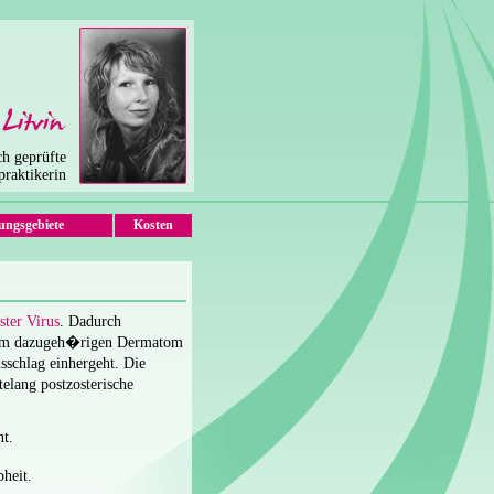
ich geprüfte
praktikerin
ngsgebiete
Kosten
ster Virus
. Dadurch
n dem dazugeh�rigen Dermatom
schlag einhergeht. Die
elang postzosterische
t.
heit.