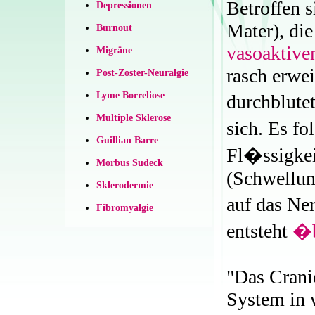
Betroffen 
Depressionen
Mater), die
Burnout
vasoaktive
Migräne
rasch erwei
Post-Zoster-Neuralgie
Lyme Borreliose
durchblut
Multiple Sklerose
sich. Es f
Guillian Barre
Fl�ssigkei
Morbus Sudeck
(Schwellun
Sklerodermie
auf das Ne
Fibromyalgie
entsteht
�b
"Das Crani
System in 