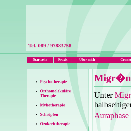
Tel. 089 / 97883758
Startseite
Praxis
Über mich
Cranio
Migr�n
Psychotherapie
Orthomolekuläre
Unter
Mig
Therapie
halbseitig
Mykotherapie
Auraphase
Schröpfen
Ozokerittherapie