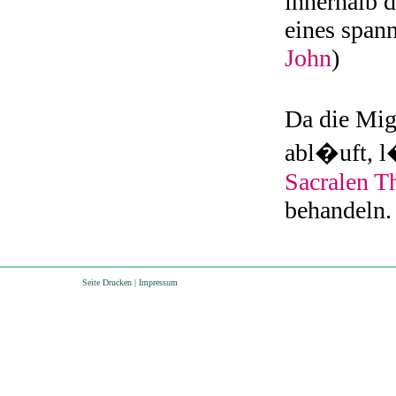
innerhalb 
eines span
John
)
Da die Mig
abl�uft, l
Sacralen T
behandeln.
Seite Drucken
|
Impressum