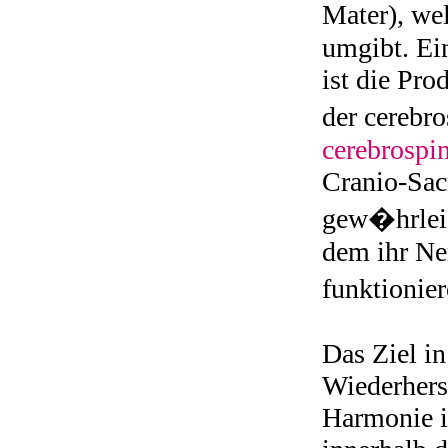
Mater), we
umgibt. Ei
ist die Pro
der cerebro
cerebrospin
Cranio-Sac
gew�hrleis
dem ihr Ne
funktionie
Das Ziel i
Wiederhers
Harmonie i